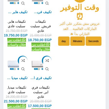
وقت التوفير
تكييف فريش تربو 1.5 حصان بارد فقط – سبليت
تكييف هاير سمارت كول 1.5 حصان بارد فقط – سبليت
⏰
تكييفات
تكييفات هاير
,
عروض مش بتتكرر على أكبر
فريش
,
سبليت
سبليت عادي
الماركات العالمية… العد
عادي
21.750,00
EGP
التنازلي بدأ 🔥
19.750,00
EGP
21.000,00
EGP
EGP
18.750,00
اطلب من
day
Minutes
Seconds
اطلب من
خلال واتساب
خلال واتساب
-11%
-13%
تكييف فري اير نيو ريلاكس 1.5 حصان بارد فقط – سبليت
تكييف ميديا ميشن برو 1.5 حصان بارد فقط – سبليت
تكييفات فري
تكييفات ميديا
,
اير
,
سبليت
سبليت عادي
عادي
24.200,00
EGP
21.500,00
EGP
20.000,00
EGP
EGP
17.500,00
اطلب من