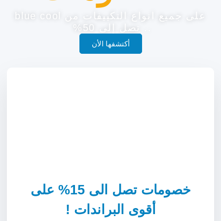
على جميع انواع التكييفات من blue cool
.. تصل إلى 50%
أكتشفها الأن
خصومات تصل الى 15% على
أقوى البراندات !