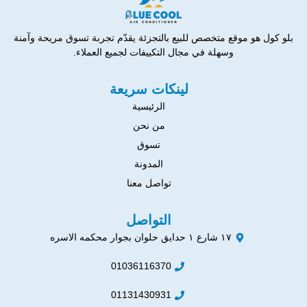
بلو كول هو موقع متخصص للبيع بالتجزئة يقدّم تجربة تسوق مريحة وآمنة
وسهلة في مجال التكييفات لجميع العملاء.
لينكات سريعة
الرئيسية
من نحن
تسوق
المدونة
تواصل معنا
التواصل
١٧ شارع ١ حدايق حلوان بجوار محكمه الاسره
01036116370
01131430931