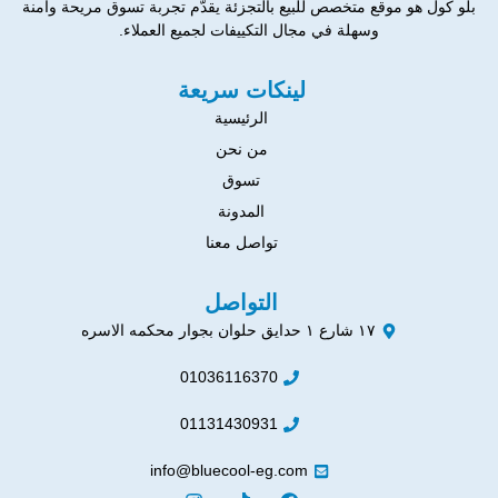
بلو كول هو موقع متخصص للبيع بالتجزئة يقدّم تجربة تسوق مريحة وآمنة
وسهلة في مجال التكييفات لجميع العملاء.
لينكات سريعة
الرئيسية
من نحن
تسوق
المدونة
تواصل معنا
التواصل
١٧ شارع ١ حدايق حلوان بجوار محكمه الاسره
01036116370
01131430931
info@bluecool-eg.com