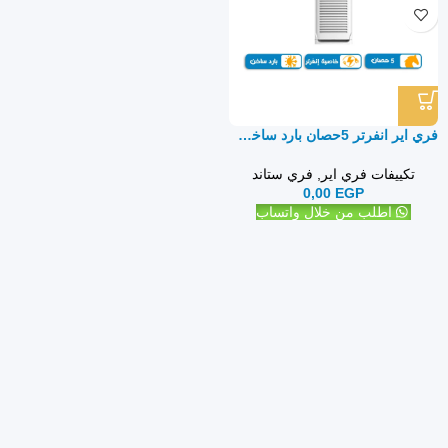
فري اير انفرتر 5حصان بارد ساخن – فري ستاند
تكييفات فري اير
,
فري ستاند
0,00
EGP
اطلب من خلال واتساب