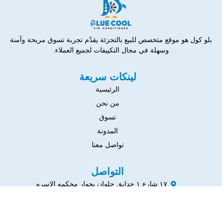
بلو كول هو موقع متخصص للبيع بالتجزئة يقدّم تجربة تسوق مريحة وآمنة
وسهلة في مجال التكييفات لجميع العملاء.
لينكات سريعة
الرئيسية
من نحن
تسوق
المدونة
تواصل معنا
التواصل
١٧ شارع ١ حدايق حلوان بجوار محكمه الاسره
01036116370