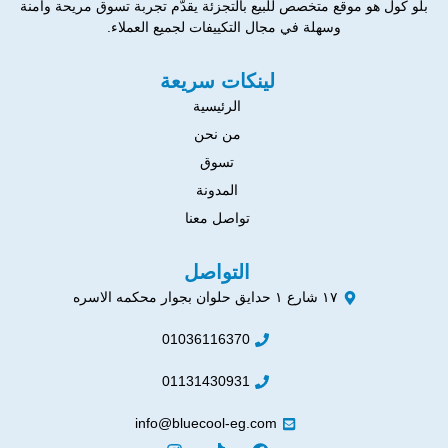
بلو كول هو موقع متخصص للبيع بالتجزئة يقدّم تجربة تسوق مريحة وآمنة
وسهلة في مجال التكييفات لجميع العملاء.
لينكات سريعة
الرئيسية
من نحن
تسوق
المدونة
تواصل معنا
التواصل
١٧ شارع ١ حدايق حلوان بجوار محكمه الاسره
01036116370
01131430931
info@bluecool-eg.com