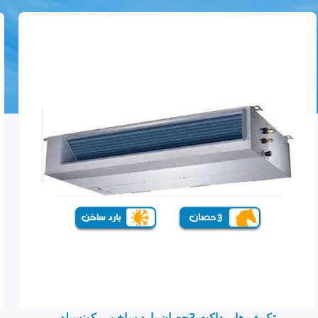
تكييف هاير داكت 3حصان بارد ساخن – كونسيلد