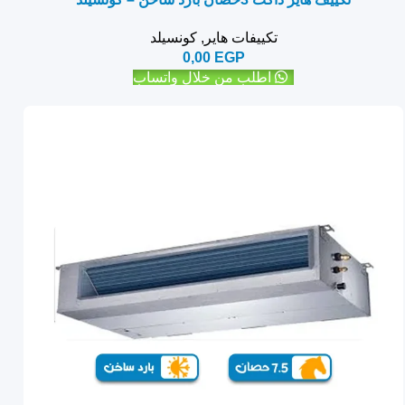
تكييفات هاير
,
كونسيلد
0,00
EGP
اطلب من خلال واتساب