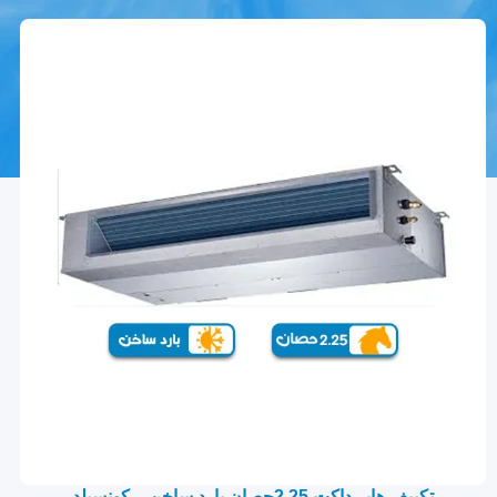
تكييف هاير داكت 2.25حصان بارد ساخن – كونسيلد