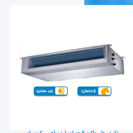
تكييف هاير داكت 5 حصان بارد ساخن – كونسيلد