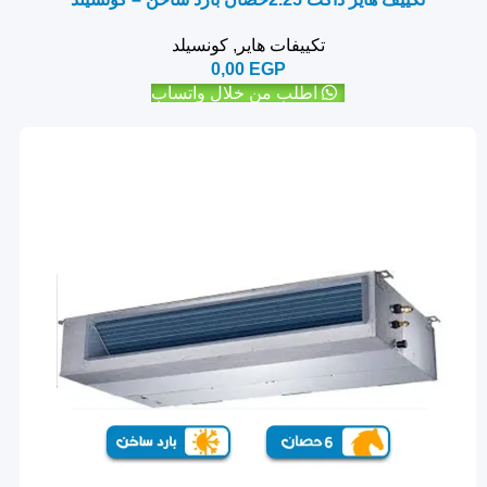
تكييفات هاير
,
كونسيلد
0,00
EGP
اطلب من خلال واتساب