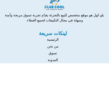
بلو كول هو موقع متخصص للبيع بالتجزئة يقدّم تجربة تسوق مريحة وآمنة
وسهلة في مجال التكييفات لجميع العملاء.
لينكات سريعة
الرئيسية
من نحن
تسوق
المدونة
تواصل معنا
التواصل
١٧ شارع ١ حدايق حلوان بجوار محكمه الاسره
01036116370
01131430931