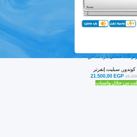
تكييف كوندور انفرتر 1.5 حصان بارد ساخن – سبليت
كوندور
,
سبليت إنفرتر
21.500,00
EGP
26.00
ب من خلال واتساب