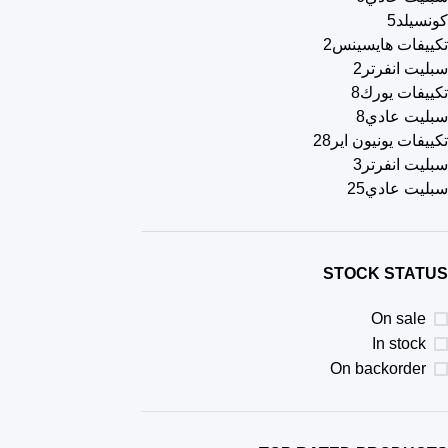
كونسيلد
5
تكييفات هايسينس
2
سبليت انفرتر
2
تكييفات يورك
8
سبليت عادي
8
تكييفات يونيون اير
28
سبليت انفرتر
3
سبليت عادي
25
STOCK STATUS
On sale
In stock
On backorder