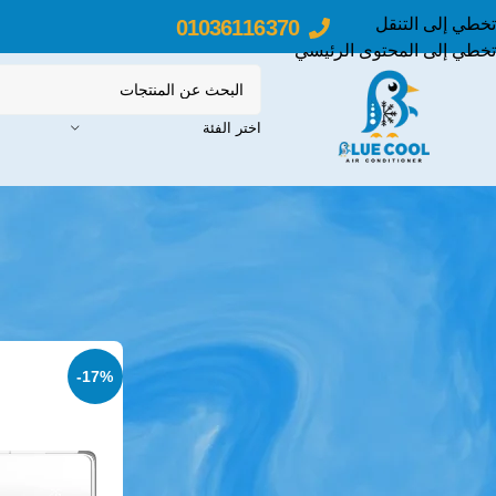
تخطي إلى التنقل
01036116370
تخطي إلى المحتوى الرئيسي
اختر الفئة
تكييفات ال جي
31
الرئيسية
منتجات 
سبليت انفرتر
17
سبليت عادي
5
كونسيلد
6
-17%
تكييفات بلوتو
19
سبليت انفرتر
12
سبليت عادي
7
تكييفات بيكو
9