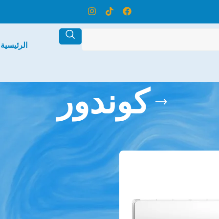
الرئيسية
كوندور
تحت الوسم “كوندور”