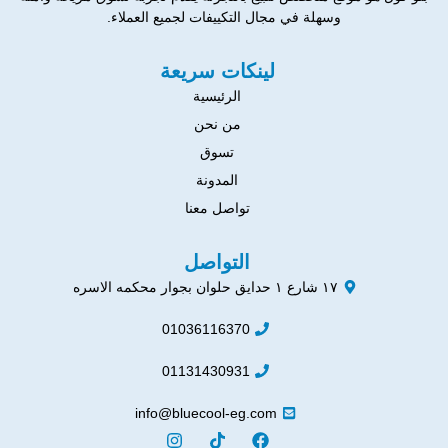
وسهلة في مجال التكييفات لجميع العملاء.
لينكات سريعة
الرئيسية
من نحن
تسوق
المدونة
تواصل معنا
التواصل
١٧ شارع ١ حدايق حلوان بجوار محكمه الاسره
01036116370
01131430931
info@bluecool-eg.com