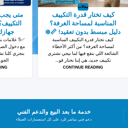
مقالات
كيف تختار قدرة التكييف
متى يجب 
المناسبة لمساحة الغرفة؟
دليل مبسط بدون تعقيد! 📏❄️
جهازك
كيف تختار قدرة التكييف المناسبة
✅5 علامات 
لمساحة الغرفة؟ من أكتر الأخطاء
مع دخول الصي
الشائعة اللي بنقع فيها لما نيجي نشتري
بنجري كلنا ن
تكييف جديد، هي إننا نختار قو...
الجو.
ING
CONTINUE READING
خدمة ما بعد البيع والدعم الفني
دعم فني مباشر للرد على كل استفسارات العملاء