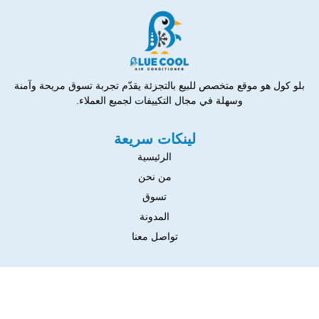
بلو كول هو موقع متخصص للبيع بالتجزئة يقدّم تجربة تسوق مريحة وآمنة
وسهلة في مجال التكييفات لجميع العملاء.
لينكات سريعة
الرئيسية
من نحن
تسوق
المدونة
تواصل معنا
التواصل
١٧ شارع ١ حدايق حلوان بجوار محكمه الاسره