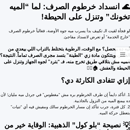
🌊 انسداد خرطوم الصرف: لما “الميه
تخونك” وتنزل على الحيطة!
لو فجأة لقيت الـ تكييف بدأ يسرب ميه جوه الأوضة، فغالباً خرطوم الصرف
“خارج الخدمة” أو تعرض لانسداد مفاجئ.
ليه ده بيحصل؟ مع الوقت، الرطوبة بتختلط بالتراب اللي بيعدي من
الفلاتر، وبتتكون مادة زي “الطينة” بتسد مجرى الصرف تماماً. النتيجة؟
الميه مش بتلاقي طريق تخرج منه، فـ “بترد” لجوه الجهاز وتنزل على
الحيطة والعفش. 🏠🤦‍♂️
إزاي تتفادى الكارثة دي؟
1. اتأكد دايماً إن طرف الخرطوم بره مش “مغطوس” في جردل ميه مليان؛ لأن
ده بيمنع الميه من النزول بالجاذبية.
2. كل فترة، جرب تتأكد إن مسار الخرطوم سالك ومفيش فيه أي “تنيات”
بتعطل حركة الميه.
💡 نصيحة
“بلو كول”
الذهبية: الوقاية خير من