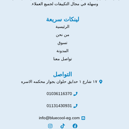
وسهلة في مجال التكييفات لجميع العملاء.
لينكات سريعة
الرئيسية
من نحن
تسوق
المدونة
تواصل معنا
التواصل
١٧ شارع ١ حدايق حلوان بجوار محكمه الاسره
01036116370
01131430931
info@bluecool-eg.com