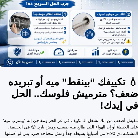
💧 تكييفك “بينقط” ميه أو تبريده
ضعف؟ مترميش فلوسك.. الحل
في إيدك!
مفيش أصعب من إنك تشغل الـ تكييف في عز الحر وتتفاجئ إنه “بيسرب ميه”
على الحيطة أو إن الهواء اللي طالع منه ضعيف ومش بارد. 🥵 في الحقيقة،
المشكلة دي 90% من أسبابها بسيطة جداً ومش محتاجة فني، بس لو أهملتها