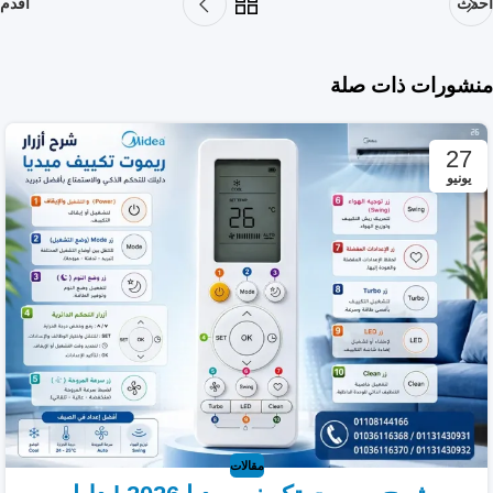
أحدث
أقدم
منشورات ذات صلة
27
يونيو
مقالات