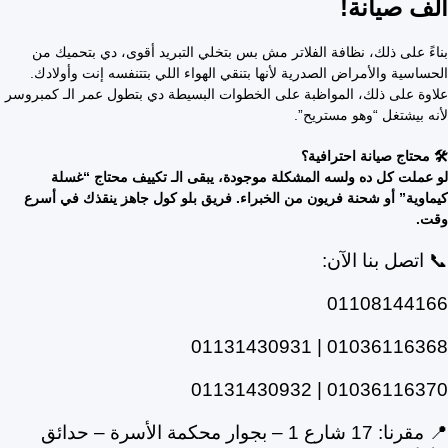
ألف صيانة!
بناءً على ذلك، نظافة الفلاتر مش بس بتخلي التبريد أقوى، دي بتحميك من
الحساسية والأمراض الصدرية لأنها بتنقي الهواء اللي بتتنفسه إنت وأولادك.
علاوة على ذلك، المواظبة على الخطوات البسيطة دي بتطول عمر الـ كمبروسر
لأنه بيشتغل “وهو مستريح”.
🛠️ محتاج صيانة احترافية؟
لو عملت كل ده ولسه المشكلة موجودة، يبقى الـ تكييف محتاج “غسلة
كيماوية” أو شحنة فريون من الخبراء. فريق بلو كول جاهز ينقذك في أسرع
وقت.
📞 اتصل بنا الآن:
01108144166
01036116368 | 01131430931
01036116370 | 01131430932
📍 مقرنا: 17 شارع 1 – بجوار محكمة الأسرة – حدائق