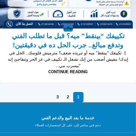
مقالات
تكييفك “بينقط” ميه؟ قبل ما تطلب الفني
وتدفع مبالغ.. جرب الحل ده في دقيقتين!
💧 تكييفك "بينقط" ميه أو تبريده ضعف؟ مترميش فلوسك.. الحل في
إيدك! مفيش أصعب من إنك تشغل الـ تكييف في عز الحر وتتفاجئ إنه
"بيسرب مي...
CONTINUE READING
3
2
1
خدمة ما بعد البيع والدعم الفني
دعم فني مباشر للرد على كل استفسارات العملاء