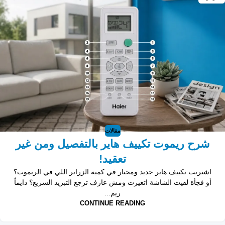
مقالات
شرح ريموت تكييف هاير بالتفصيل ومن غير
تعقيد!
اشتريت تكييف هاير جديد ومحتار في كمية الزراير اللي في الريموت؟
أو فجأة لقيت الشاشة اتغيرت ومش عارف ترجع التبريد السريع؟ دايماً
ريم...
CONTINUE READING