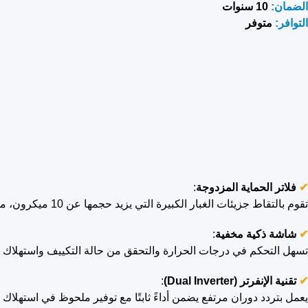
الضمان:
10 سنوات
التوافر:
متوفر
✔
فلاتر الحماية المزدوجة
:
تقوم بالتقاط جزيئات الغبار الكبيرة التي يزيد حجمها عن 10 ميكرون، مما يساهم في تحسين جودة الهواء داخل الغرفة ويوفر بيئة صحية وأكثر نقاء.
✔
شاشة ذكية مخفية
:
تسهل التحكم في درجات الحرارة والتحقق من حالة التكييف واستهلاك ا
✔
تقنية الإنفرتر (Dual Inverter)
:
يعمل بتردد دوران مرتفع يضمن أداءً ثابتًا مع توفير ملحوظ في استهلا