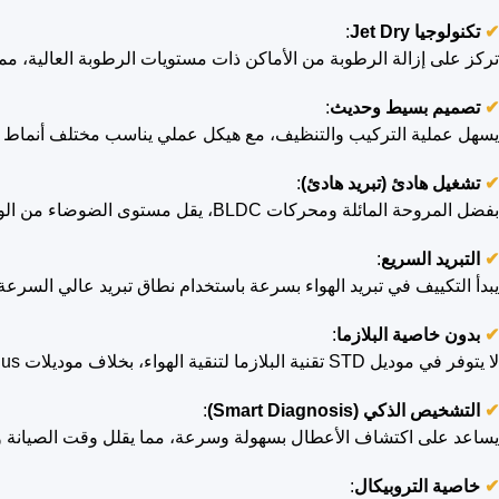
✔
تكنولوجيا Jet Dry
:
تركز على إزالة الرطوبة من الأماكن ذات مستويات الرطوبة العالية، مما
✔
تصميم بسيط وحديث
:
يسهل عملية التركيب والتنظيف، مع هيكل عملي يناسب مختلف أنماط ال
✔
تشغيل هادئ (تبريد هادئ)
:
بفضل المروحة المائلة ومحركات BLDC، يقل مستوى الضوضاء من الوحدة الداخلية، كما يقلل الضاغط العاكس المزدوج الاهتزازات والضوضاء الخارجية الناتجة عن الضاغط.
✔
التبريد السريع
:
يبدأ التكييف في تبريد الهواء بسرعة باستخدام نطاق تبريد عالي السرعة بفضل Dual Inverter Compressor، مما يسمح بخروج الهواء لمسافات أبعد وتبريد المسا
✔
بدون خاصية البلازما
:
لا يتوفر في موديل STD تقنية البلازما لتنقية الهواء، بخلاف موديلات S-Plus و Art Cool.
✔
التشخيص الذكي (Smart Diagnosis)
:
يساعد على اكتشاف الأعطال بسهولة وسرعة، مما يقلل وقت الصيانة وي
✔
خاصية التروبيكال
: