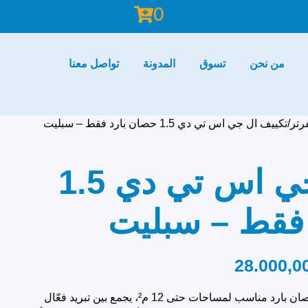
0
من نحن
تسوق
المدونة
تواصل معنا
رتر
تكييف ال جي اس تي دي 1.5 حصان بارد فقط – سبليت
تكييف ال جي اس تي دي 1.5
فقط – سبليت
28.000,0
تكييف LG STD دوال بقدرة 1.5 حصان بارد مناسب لمساحات حتى 12 م²، يجمع بين تبريد فعّال