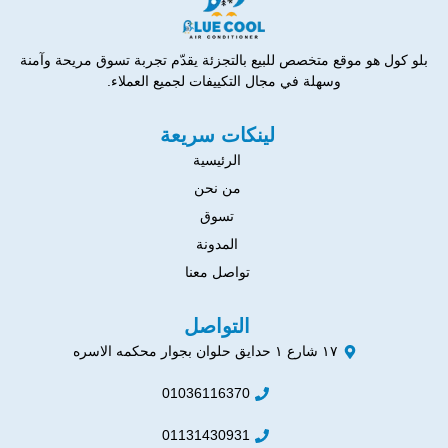
بلو كول هو موقع متخصص للبيع بالتجزئة يقدّم تجربة تسوق مريحة وآمنة
وسهلة في مجال التكييفات لجميع العملاء.
لينكات سريعة
الرئيسية
من نحن
تسوق
المدونة
تواصل معنا
التواصل
١٧ شارع ١ حدايق حلوان بجوار محكمه الاسره
01036116370
01131430931