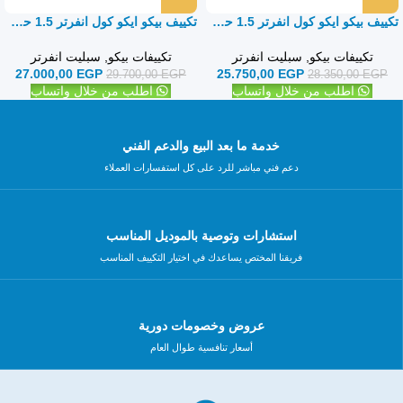
تكييف بيكو ايكو كول انفرتر 1.5 حصان بارد فقط – سبليت
تكييف بيكو ايكو كول انفرتر 1.5 حصان بارد ساخن- سبليت
تكييفات بيكو
,
سبليت انفرتر
تكييفات بيكو
,
سبليت انفرتر
27.000,00
EGP
25.750,00
EGP
29.700,00
EGP
28.350,00
EGP
اطلب من خلال واتساب
اطلب من خلال واتساب
خدمة ما بعد البيع والدعم الفني
دعم فني مباشر للرد على كل استفسارات العملاء
استشارات وتوصية بالموديل المناسب
فريقنا المختص يساعدك في اختيار التكييف المناسب
عروض وخصومات دورية
أسعار تنافسية طوال العام