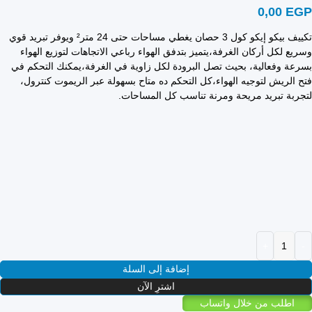
0,00
EGP
تكييف بيكو إيكو كول 3 حصان يغطي مساحات حتى 24 متر² ويوفر تبريد قوي
وسريع لكل أركان الغرفة،يتميز بتدفق الهواء رباعي الاتجاهات لتوزيع الهواء
بسرعة وفعالية، بحيث تصل البرودة لكل زاوية في الغرفة،يمكنك التحكم في
فتح الريش لتوجيه الهواء،كل التحكم ده متاح بسهولة عبر الريموت كنترول،
لتجربة تبريد مريحة ومرنة تناسب كل المساحات.
إضافة إلى السلة
اشترِ الآن
اطلب من خلال واتساب