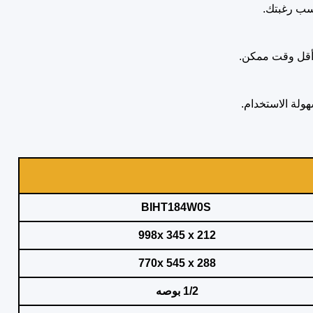
سب رغبتك.
BIHT184W0S
998x 345 x 212
770x 545 x 288
1/2 بوصه