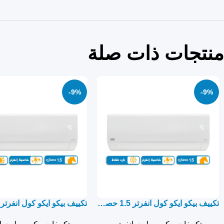
منتجات ذات صلة
-9%
-9%
تكييف بيكو ايكو كول انفرتر 1.5 حصان بارد فقط – سبليت