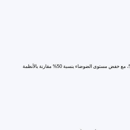
يعمل بسرعات متغيرة تتراوح بين 1% و100% حسب الحاجة الفعلية، مما يقلل الاهتزاز بنسبة تصل إلى 50%، ويوفر استهلاك الطاقة حتى 60%، مع خفض مستوى الضوضاء بنسبة 50% مقارنة بالأنظمة