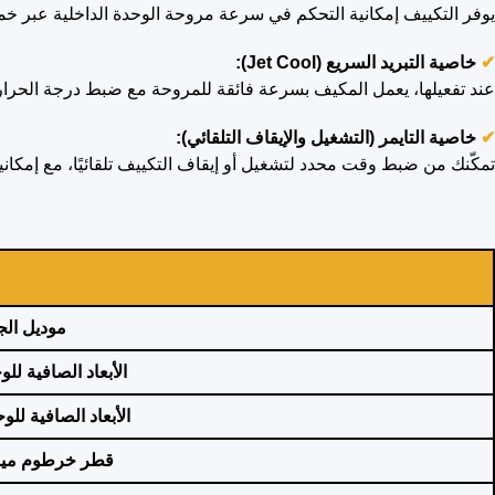
يوفر التكييف إمكانية التحكم في سرعة مروحة الوحدة الداخلية عبر
✔
خاصية التبريد السريع (Jet Cool):
عند تفعيلها، يعمل المكيف بسرعة فائقة للمروحة مع ضبط درجة الحرارة على 18° مئوية لمدة 30 دقيقة، للحصول على تبريد قوي وسريع في 
✔
خاصية التايمر (التشغيل والإيقاف التلقائي):
تمكّنك من ضبط وقت محدد لتشغيل أو إيقاف التكييف تلقائيًا، مع إمكانية ضبط التايمر حتى 24 ساعة، مما يساعد على توفير 
موديل
الج
الأبعاد
الصافية للوح
الأبعاد الصافية للو
قطر خرطوم مياه