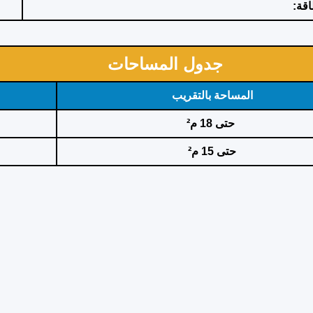
اقة:
جدول المساحات
المساحة بالتقريب
حتى 18 م²
حتى 15 م²