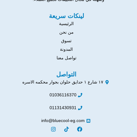
لينكات سريعة
الرئيسية
من نحن
تسوق
المدونة
تواصل معنا
التواصل
١٧ شارع ١ حدايق حلوان بجوار محكمه الاسره
01036116370
01131430931
info@bluecool-eg.com