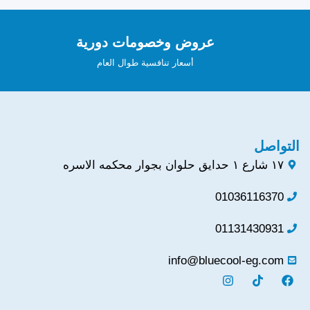
عروض وخصومات دورية
أسعار تنافسية طوال العام
التواصل
١٧ شارع ١ حدايق حلوان بجوار محكمه الاسره
01036116370
01131430931
info@bluecool-eg.com