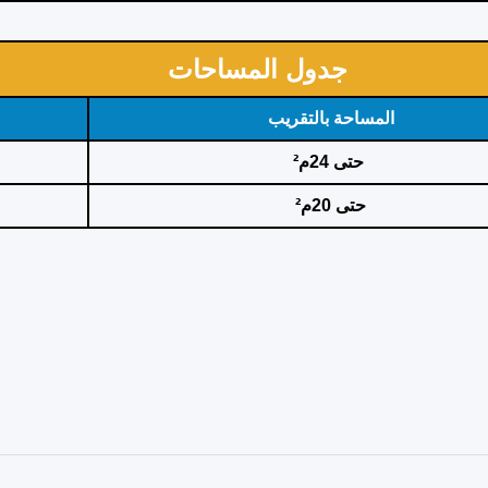
جدول المساحات
المساحة بالتقريب
حتى 24
م²
حتى 20م²