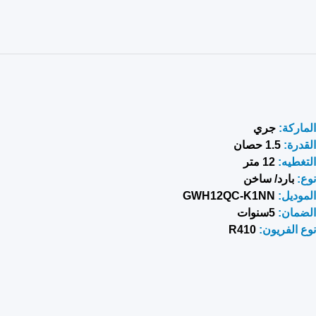
الماركة:
جري
القدرة:
1.5 حصان
التغطيه:
12 متر
نوع:
بارد/ ساخن
الم
وديل
:
GWH12QC-K1NN
الضمان:
5سنوات
نوع الفريون:
R410