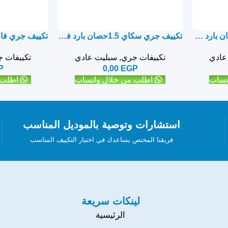
تكييف جري جلوري 1.5حصان بارد فقط – سبليت
تكييف جري سكاي 1.5حصان بارد فقط Gree Sky – سبليت
عادي
تكييفات جري
,
سبليت عادي
تكييفات 
P
0,00
EGP
تساب
اطلب من خلال واتساب
اطلب 
استشارات وتوصية بالموديل المناسب
فريقنا المختص يساعدك في اختيار التكييف المناسب
لينكات سريعة
الرئيسية