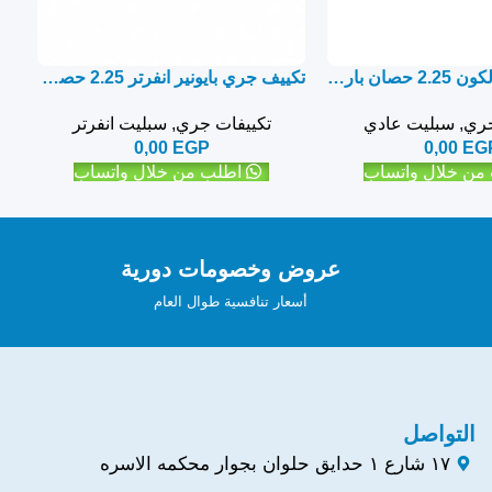
تكييف جري فالكون 2.25 حصان بارد ساخن – سبليت
تكييف جري بايونير انفرتر 2.25 حصان بارد ساخن – سبليت
جري
,
سبليت عادي
تكييفات جري
,
سبليت انفرتر
0,00
EGP
0,00
EG
من خلال واتساب
اطلب من خلال واتساب
عروض وخصومات دورية
أسعار تنافسية طوال العام
التواصل
١٧ شارع ١ حدايق حلوان بجوار محكمه الاسره