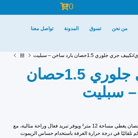
0
من نحن
تسوق
المدونة
تواصل معنا
ي
تكييف جري جلوري 1.5حصان بارد ساخن – سبليت
تكييف جري جلوري 1.5حصان
– سبليت
تكييف جري جلوري تروبيكال 1.5 حصان يغطي مساحة 12 متر² ويوفر تبريد فعال وراحة مثالية، مع
عار IFEEL التي تتحكم تلقائيًا في درجة حرارة الغرفة باستخدام حساس الريموت