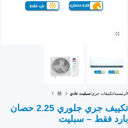
انقر للتكبير
الرئيسية
تكييفات جري
سبليت عادي
تكييف جري جلوري 2.25 حصان
بارد فقط – سبليت