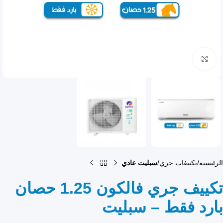
انقر للتكبير
الرئيسية
تكييفات جري
سبليت عادي
تكييف جري فالكون 1.25 حصان
بارد فقط – سبليت