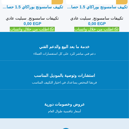
تكييف سامسونج بوراكاي 1.5 حصان بارد فقط – سبليت
تكييف سامسونج بوراكاي 1.5 حصان بارد ساخن – سبليت
تكييفات سامسونج
,
سبليت عادي
تكييفات سامسونج
,
سبليت عادي
0,00
EGP
0,00
EGP
اطلب من خلال واتساب
اطلب من خلال واتساب
خدمة ما بعد البيع والدعم الفني
دعم فني مباشر للرد على كل استفسارات العملاء
استشارات وتوصية بالموديل المناسب
فريقنا المختص يساعدك في اختيار التكييف المناسب
عروض وخصومات دورية
أسعار تنافسية طوال العام