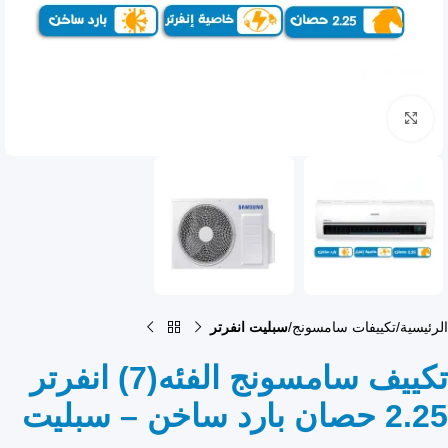
انقر للتكبير
الرئيسية
تكييفات سامسونج
سبليت انفرتر
تكييف سامسونج الفئه(7) انفرتر
2.25 حصان بارد ساخن – سبليت