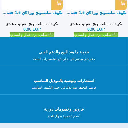
تكييف سامسونج بوراكاي 1.5 حصان بارد فقط – سبليت
تكييف سامسونج بوراكاي 1.5 حصان بارد ساخن – سبليت
تكييفات سامسونج
,
سبليت عادي
تكييفات سامسونج
,
سبليت عادي
0,00
EGP
0,00
EGP
اطلب من خلال واتساب
اطلب من خلال واتساب
خدمة ما بعد البيع والدعم الفني
دعم فني مباشر للرد على كل استفسارات العملاء
استشارات وتوصية بالموديل المناسب
فريقنا المختص يساعدك في اختيار التكييف المناسب
عروض وخصومات دورية
أسعار تنافسية طوال العام