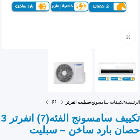
انقر للتكبير
الرئيسية
تكييفات سامسونج
سبليت انفرتر
تكييف سامسونج الفئه(7) انفرتر 3
حصان بارد ساخن – سبليت