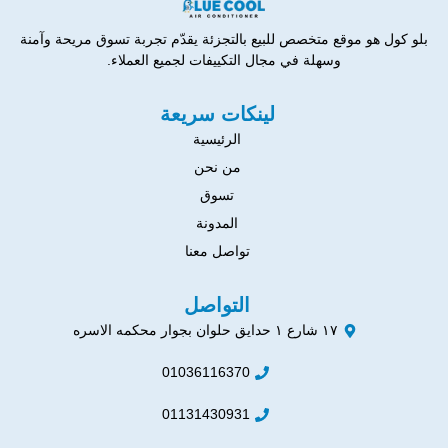
بلو كول هو موقع متخصص للبيع بالتجزئة يقدّم تجربة تسوق مريحة وآمنة
وسهلة في مجال التكييفات لجميع العملاء.
لينكات سريعة
الرئيسية
من نحن
تسوق
المدونة
تواصل معنا
التواصل
١٧ شارع ١ حدايق حلوان بجوار محكمه الاسره
01036116370
01131430931