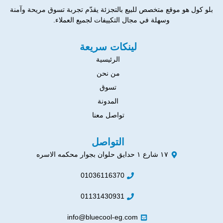
بلو كول هو موقع متخصص للبيع بالتجزئة يقدّم تجربة تسوق مريحة وآمنة
وسهلة في مجال التكييفات لجميع العملاء.
لينكات سريعة
الرئيسية
من نحن
تسوق
المدونة
تواصل معنا
التواصل
١٧ شارع ١ حدايق حلوان بجوار محكمه الاسره
01036116370
01131430931
info@bluecool-eg.com