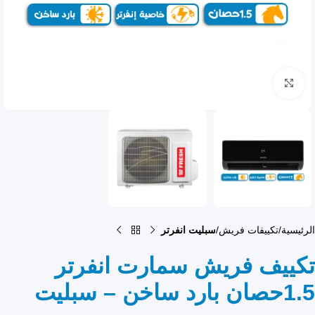
انقر للتكبير
الرئيسية
تكييفات فريش
سبليت انفرتر
تكييف فريش سمارت انفرتر
1.5حصان بارد ساخن – سبليت