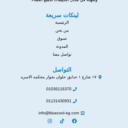
لينكات سريعة
الرئيسية
من نحن
تسوق
المدونة
تواصل معنا
التواصل
١٧ شارع ١ حدايق حلوان بجوار محكمه الاسره
01036116370
01131430931
info@bluecool-eg.com