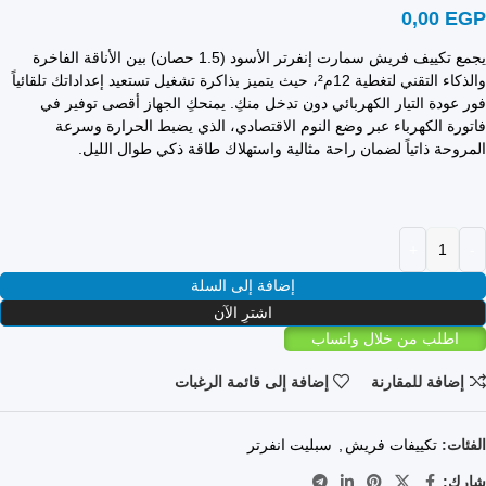
0,00
EGP
يجمع تكييف فريش سمارت إنفرتر الأسود (1.5 حصان) بين الأناقة الفاخرة
والذكاء التقني لتغطية 12م²، حيث يتميز بذاكرة تشغيل تستعيد إعداداتك تلقائياً
فور عودة التيار الكهربائي دون تدخل منكِ. يمنحكِ الجهاز أقصى توفير في
فاتورة الكهرباء عبر وضع النوم الاقتصادي، الذي يضبط الحرارة وسرعة
المروحة ذاتياً لضمان راحة مثالية واستهلاك طاقة ذكي طوال الليل.
إضافة إلى السلة
اشترِ الآن
اطلب من خلال واتساب
إضافة للمقارنة
إضافة إلى قائمة الرغبات
الفئات:
تكييفات فريش
,
سبليت انفرتر
شارك: