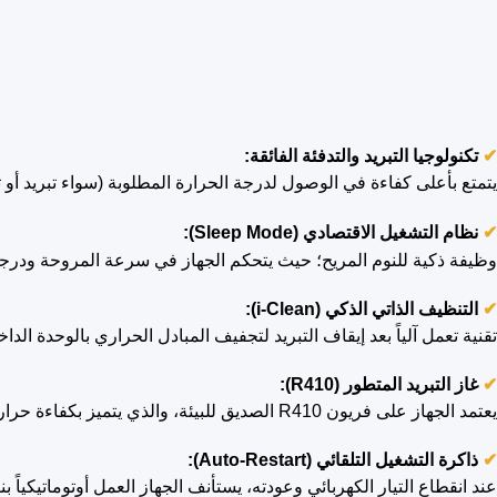
✔
تكنولوجيا التبريد والتدفئة الفائقة:
يتمتع بأعلى كفاءة في الوصول لدرجة الحرارة المطلوبة (سواء تبريد أو
✔
نظ
ام التشغيل الاقتصادي (Sleep Mode):
وظيفة ذكية للنوم المريح؛ حيث يتحكم الجهاز في سرعة المروحة ودرجا
✔
التنظيف الذاتي الذكي (i-Clean):
تقنية تعمل آلياً بعد إيقاف التبريد لتجفيف المبادل الحراري بالوحدة الدا
✔
غاز التبريد المتطور (R410):
يعتمد الجهاز على فريون R410 الصديق للبيئة، والذي يتميز بكفاءة حرارية عالية واستقرار كيميائي، مما يجعله يدوم طويلاً دون الحاجة المتكررة للشحن مقارنة بالأنواع القديمة.
✔
ذاكرة التشغيل التلقائي (Auto-Restart):
عند انقطاع التيار الكهربائي وعودته، يستأنف الجهاز العمل أوتوماتيكيا