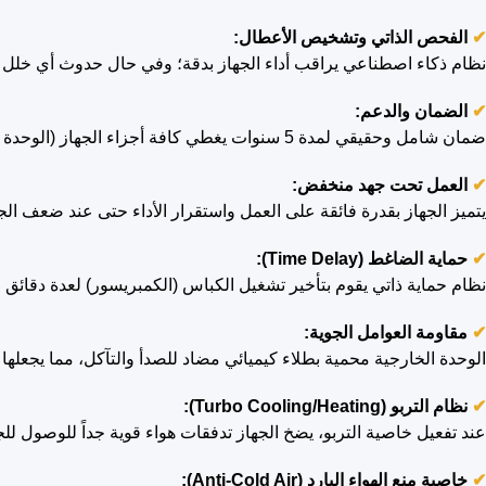
✔
الفحص الذاتي وتشخيص الأعطال:
نظام ذكاء اصطناعي يراقب أداء الجهاز بدقة؛ وفي حال حدوث أي خلل ف
✔
الضمان والدعم:
ضمان شامل وحقيقي لمدة 5 سنوات يغطي كافة أجزاء الجهاز (الوحدة الداخلية والخارجية)، مدعوماً بشبكة مراكز صيانة فريش المعتمدة
✔
العمل تحت جهد منخفض:
يتميز الجهاز بقدرة فائقة على العمل واستقرار الأداء حتى عند ضعف الجهد الكهربائي الذي قد يصل إلى 165 
✔
حماية الضاغط (Time Delay):
نظام حماية ذاتي يقوم بتأخير تشغيل الكباس (الكمبريسور) لعدة دقائق 
✔
مقاومة العوامل الجوية:
الوحدة الخارجية محمية بطلاء كيميائي مضاد للصدأ والتآكل، مما يجعلها
✔
نظام التربو (Turbo Cooling/Heating):
عند تفعيل خاصية التربو، يضخ الجهاز تدفقات هواء قوية جداً للوصول لل
✔
خاصية منع الهواء البارد (Anti-Cold Air):