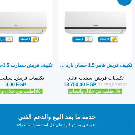
تكييف فريش هامر 1.5 حصان بارد فقط – سبليت
تكييفات فريش
,
سبليت عادي
تكييفات فريش
,
سبليت
0,00
EGP
18.750,00
EGP
21.750,00
EGP
اطلب من خلال واتساب
اطلب من خلال وا
خدمة ما بعد البيع والدعم الفني
دعم فني مباشر للرد على كل استفسارات العملاء