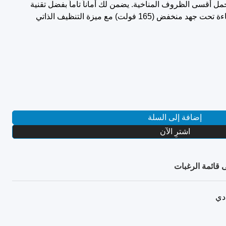
مل أقسى الظروف المناخية. يضمن لك أماناً تاماً بفضل تقنية
كشف تسريب الفريون، ويعمل بكفاءة تحت جهد منخفض (165 فولت) مع ميزة التنظيف الذاتي
إضافة إلى السلة
اشترِ الآن
 قائمة الرغبات
دي