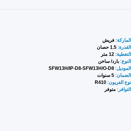
الماركة:
فريش
ا
لقدرة:
1.5
حصان
التغطية:
12 متر
النوع:
بارد/ ساخن
الموديل:
SFW13H/IP-D8-SFW13H/O-D8
الضمان:
5 سنوات
نوع الفريون:
R410
التوافر:
متوفر