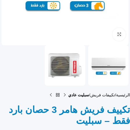
انقر للتكبير
الرئيسية
تكييفات فريش
سبليت عادي
تكييف فريش هامر 3 حصان بارد
فقط – سبليت