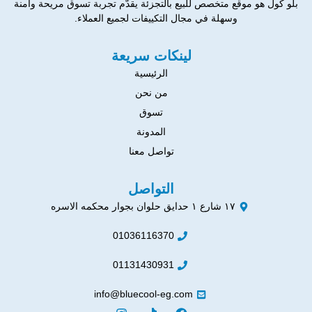
بلو كول هو موقع متخصص للبيع بالتجزئة يقدّم تجربة تسوق مريحة وآمنة
وسهلة في مجال التكييفات لجميع العملاء.
لينكات سريعة
الرئيسية
من نحن
تسوق
المدونة
تواصل معنا
التواصل
١٧ شارع ١ حدايق حلوان بجوار محكمه الاسره
01036116370
01131430931
info@bluecool-eg.com