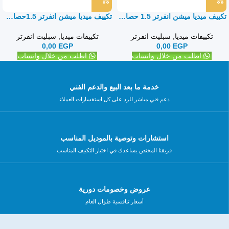
تكييف ميديا ميشن انفرتر 1.5 حصان بارد فقط – سبليت
تكييف ميديا ميشن انفرتر 1.5حصان بارد ساخن – سبليت
تكييفات ميديا
,
سبليت انفرتر
تكييفات ميديا
,
سبليت انفرتر
0,00
EGP
0,00
EGP
اطلب من خلال واتساب
اطلب من خلال واتساب
خدمة ما بعد البيع والدعم الفني
دعم فني مباشر للرد على كل استفسارات العملاء
استشارات وتوصية بالموديل المناسب
فريقنا المختص يساعدك في اختيار التكييف المناسب
عروض وخصومات دورية
أسعار تنافسية طوال العام