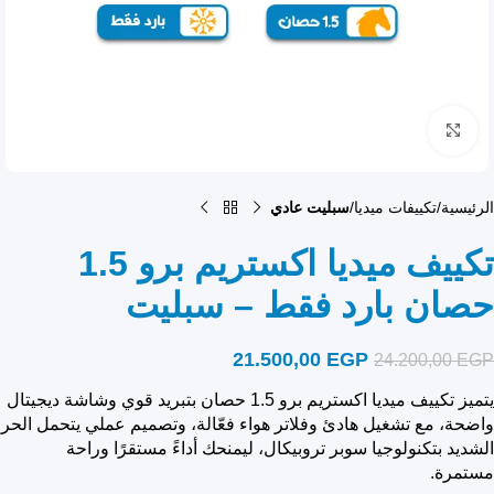
انقر للتكبير
الرئيسية
تكييفات ميديا
سبليت عادي
تكييف ميديا اكستريم برو 1.5
حصان بارد فقط – سبليت
21.500,00
EGP
24.200,00
EGP
يتميز تكييف ميديا اكستريم برو 1.5 حصان بتبريد قوي وشاشة ديجيتال
واضحة، مع تشغيل هادئ وفلاتر هواء فعّالة، وتصميم عملي يتحمل الحر
الشديد بتكنولوجيا سوبر تروبيكال، ليمنحك أداءً مستقرًا وراحة
مستمرة.