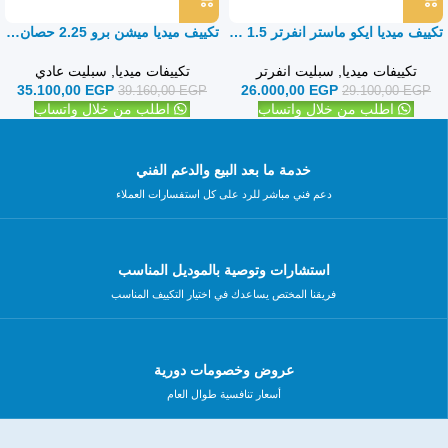
تكييف ميديا ايكو ماستر انفرتر 1.5 حصان بارد فقط – سبليت
تكييف ميديا ميشن برو 2.25 حصان بارد ساخن – سبليت
تكييفات ميديا
,
سبليت انفرتر
تكييفات ميديا
,
سبليت عادي
35.100,00
EGP
26.000,00
EGP
39.160,00
EGP
29.100,00
EGP
اطلب من خلال واتساب
اطلب من خلال واتساب
خدمة ما بعد البيع والدعم الفني
دعم فني مباشر للرد على كل استفسارات العملاء
استشارات وتوصية بالموديل المناسب
فريقنا المختص يساعدك في اختيار التكييف المناسب
عروض وخصومات دورية
أسعار تنافسية طوال العام