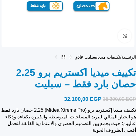
انقر للتكبير
الرئيسية
تكييفات ميديا
سبليت عادي
تكييف ميديا اكستريم برو 2.25
حصان بارد فقط – سبليت
32.100,00
EGP
35.300,00
EGP
تكييف ميديا إكستريم برو (Midea Xtreme Pro) 2.25 حصان بارد فقط
هو الخيار المثالي لتبريد المساحات المتوسطة والكبيرة بكفاءة وذكاء
عاليين؛ حيث يجمع بين التصميم العصري والاعتمادية الفائقة لتحمل
أقسى الظروف الجوية.