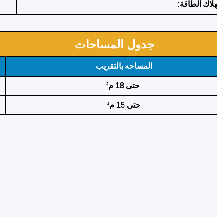
لاك الطاقة:
جدول المساحات
المساحه بالتقريب
حتى 18 م²
حتى 15 م²