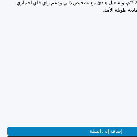
مزود بكباس تروبيكال يتحمل حتى 52°م، وتشغيل هادئ مع تشخيص ذاتي ودعم واي فاي اختياري،
إضافة إلى السلة