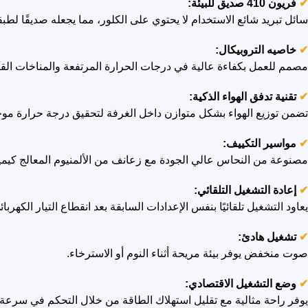
✔
فريون 410 صديق للبيئة:
سائل تبريد شائع الاستخدام لا يحتوي على الكلور، مما يجعله صديقًا لطبق
✔
خاصيه التروبيكال:
مصمم للعمل بكفاءة عالية في درجات الحرارة المرتفعة والمناخات القاسي
✔
تقنية تدفق الهواء الذكية:
تضمن توزيع الهواء بشكل متوازن داخل الغرفة لتحقيق درجة حرارة مو
✔
مواسير التكييف:
مصنوعة من النحاس عالي الجودة مع زعانف من الألمنيوم المعالج كيميائيً
✔
إعادة التشغيل التلقائي:
يعاود التشغيل تلقائيًا بنفس الإعدادات السابقة بعد انقطاع التيار الكهربائ
✔
تشغيل هادئ:
صوت منخفض يوفر بيئة مريحة أثناء النوم أو الاسترخاء.
✔
وضع التشغيل الاقتصادي:
يوفر راحة مثالية مع تقليل استهلاك الطاقة من خلال التحكم في سرعة م