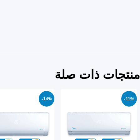
منتجات ذات صلة
-14%
-11%