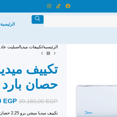
الرئيسية
الرئيسية
تكييفات ميديا
سبليت عاد
حصان بارد 
0
EGP
39.160,00
EGP