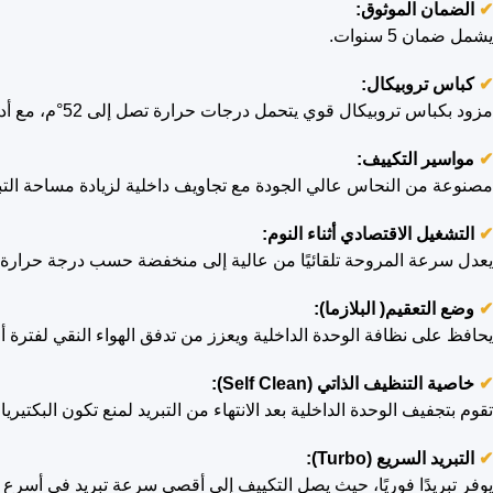
✔
ا
لضمان الموثوق:
يشمل ضمان 5 سنوات.
✔
كباس تروبيكال:
مزود بكباس تروبيكال قوي يتحمل درجات حرارة تصل إلى 52°م، مع أداء عالي وكفاءة تبريد ممتازة حتى في الأجواء الحارة.
✔
مواسير التكييف:
مصنوعة من النحاس عالي الجودة مع تجاويف داخلية لزيادة مساحة التبادل
✔
التشغيل الاقتصادي أثناء النوم:
يعدل سرعة المروحة تلقائيًا من عالية إلى منخفضة حسب درجة حرارة الغر
✔
وضع التعقيم( البلازما):
يحافظ على نظافة الوحدة الداخلية ويعزز من تدفق الهواء النقي لفترة أ
✔
خاصية التنظيف الذاتي (Self Clean):
تقوم بتجفيف الوحدة الداخلية بعد الانتهاء من التبريد لمنع تكون البكتير
✔
التبريد السريع (Turbo):
يوفر تبريدًا فوريًا، حيث يصل التكييف إلى أقصى سرعة تبريد في أسر