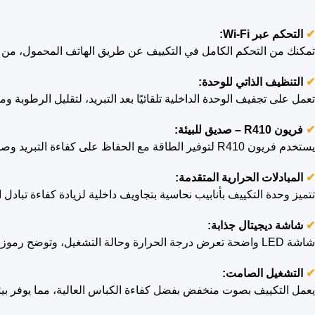
✔
التحكم عبر Wi-Fi:
تمكنك من التحكم الكامل في التكييف عن طريق الهاتف المحمول، من 
✔
ا
لتنظيف الذاتي للوحدة:
تعمل على تجفيف الوحدة الداخلية تلقائيًا بعد التبريد، لتقليل الرطوبة وم
✔
فريون R410 – صديق للبيئة:
يستخدم فريون R410 لتوفير الطاقة مع الحفاظ على كفاءة التبريد وصديقة للبيئة دون الإضرار بطبقة الأوزون.
✔
المبادلات الحرارية المتقدمة:
تتميز وحدة التكييف بأنابيب نحاسية بتجاويف داخلية لزيادة كفاءة تبادل ا
✔
شاشة ديجيتال جذابة:
شاشة LED واضحة تعرض درجة الحرارة وحالة التشغيل، وتوضح رموز الأعطال.
✔
التشغيل الصامت:
يعمل التكييف بصوت منخفض بفضل كفاءة الكباس العالية، مما يوفر بيئة م