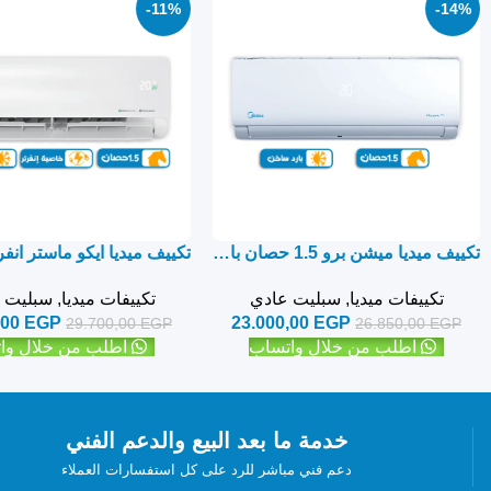
-11%
-14%
تكييف ميديا ميشن برو 1.5 حصان بارد ساخن – سبليت
تكييفات ميديا
,
سبليت عادي
تكييفات ميديا
,
سبليت ا
,00
EGP
23.000,00
EGP
29.700,00
EGP
26.850,00
EGP
اطلب من خلال واتساب
اطلب من خلال وا
خدمة ما بعد البيع والدعم الفني
دعم فني مباشر للرد على كل استفسارات العملاء