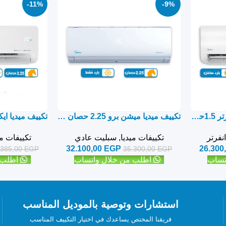
-11%
-9%
تكييف ميديا ايكو ماستر انفرتر 1.5حصان بارد ساخن – سبليت
تكييف ميديا ميشن برو 2.25 حصان بارد فقط – سبليت
نفرتر
تكييفات ميديا
,
سبليت عادي
تكييفات مي
32.100,00
EGP
26.300
.385,00
EGP
35.300,00
EGP
تساب
اطلب من خلال واتساب
اطلب 
استشارات وتوصية بالموديل المناسب
فريقنا المختص يساعدك في اختيار التكييف المناسب