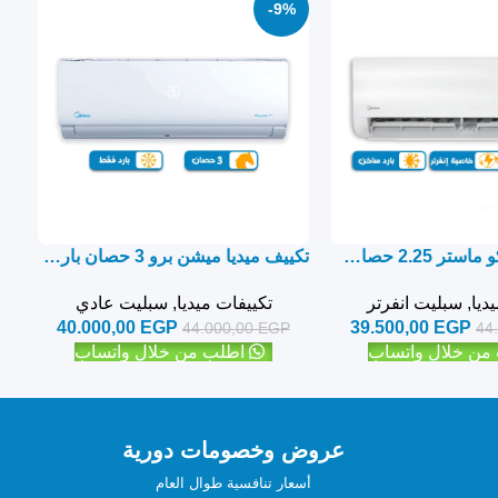
-9%
تكييف ميديا ايكو ماستر 2.25 حصان بارد ساخن – سبليت
تكييف ميديا ميشن برو 3 حصان بارد فقط – سبليت
ديا
,
سبليت انفرتر
تكييفات ميديا
,
سبليت عادي
40.000,00
EGP
39.500,00
EGP
44.000,00
EGP
44
من خلال واتساب
اطلب من خلال واتساب
عروض وخصومات دورية
أسعار تنافسية طوال العام