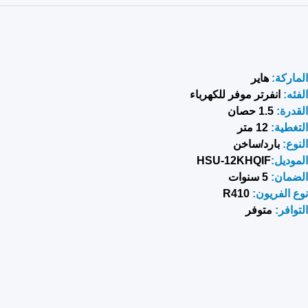
الماركة:
هاير
الفئه:
ا
نفرتر موفر للكهرباء
القدرة:
1.5 حصان
التغطية:
12 متر
النوع:
بارد/ساخن
الموديل:
HSU-12KHQIF
الضمان:
5
سنوات
نوع الفريون:
R410
التوافر:
متوفر