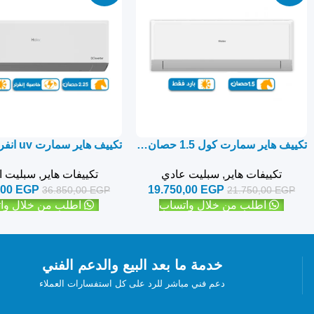
تكييف هاير سمارت كول 1.5 حصان بارد فقط – سبليت
تكييفات هاير
,
سبليت عادي
تكييفات هاير
,
سبليت ان
,00
EGP
19.750,00
EGP
36.850,00
EGP
21.750,00
EGP
اطلب من خلال واتساب
اطلب من خلال وا
خدمة ما بعد البيع والدعم الفني
دعم فني مباشر للرد على كل استفسارات العملاء