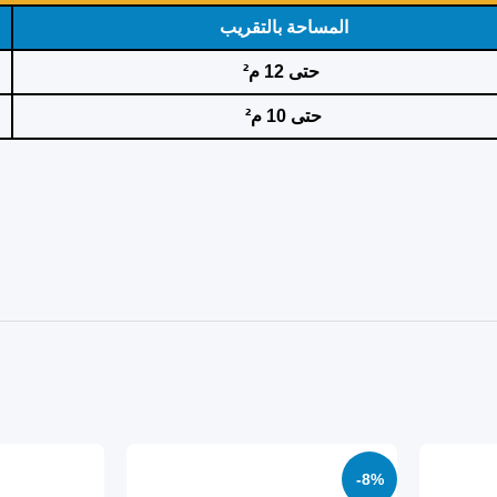
المساحة بالتقريب
حتى 12 م²
حتى 10 م²
-8%