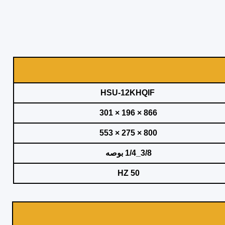
HSU-12KHQIF
866 × 196 × 301
800 × 275 × 553
3/8_1/4 بوصه
50 HZ