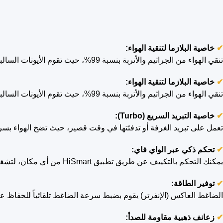
✔
خاصية البلازما لتنقية الهواء:
تنقي الهواء من الجراثيم والأتربة بنسبة 99%، حيث تقوم الأيونات السالبة بالتصدي للجراثيم وإزالتها من الهواء، مع تغذيته بأيونات الأكسجين السالبة لجو أنقى وصحي أكثر.
✔
خاصية البلازما لتنقية الهواء:
تنقي الهواء من الجراثيم والأتربة بنسبة 99%، حيث تقوم الأيونات السالبة بالتصدي للجراثيم وإزالتها من الهواء، مع تغذيته بأيونات الأكسجين السالبة لجو أنقى وصحي أكثر.
✔
خاصية التبريد السريع (Turbo):
تعمل على تبريد الغرفة أو تدفئتها في وقت قصير، حيث تضخ الهواء بسر
✔
تحكم ذكي عبر الواي فاي:
يمكنك التحكم بالتكييف عن طريق تطبيق HiSmart من أي مكان، لتشغيل أو إيقاف الجهاز وتعديل الإعدادات بسهولة.
✔
توفير الطاقة:
الضاغط العاكس (الإنفرتر) يقوم بضبط سرعة الضاغط تلقائياً للحفاظ على
✔
زعانف ذهبية مقاومة للصدأ: