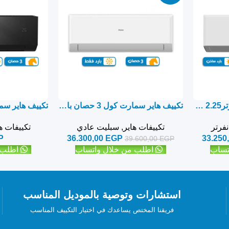
تكييف هاير سمارت uv انفرتر2.25 حصان بارد ساخن – سبليت
تكييف هاير سمارت كول 3 حصان بارد فقط – سبليت
فرتر
تكييفات هاير
,
سبليت عادي
تكييفات ه
P
36.300,00
EGP
33.250
39.600,00
EGP
تساب
اطلب من خلال واتساب
اطلب 
استشارات وتوصية بالموديل المناسب
فريقنا المختص يساعدك في اختيار التكييف المناسب