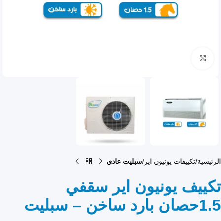
انقر للتكبير
الرئيسية
تكييفات يونيون اير
سبليت عادي
تكييف يونيون اير سقفي
1.5حصان بارد ساخن – سبليت