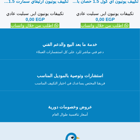
تكييف يونيون أي كول 1.5 حصان بارد فقط – سبليت
تكييف يونيون ارتيفاي سمارت 1.5حصان بارد فقط – سبليت
تكييفات يونيون اير
,
سبليت عادي
تكييفات يونيون اير
,
سبليت عادي
0,00
EGP
0,00
EGP
اطلب من خلال واتساب
اطلب من خلال واتساب
خدمة ما بعد البيع والدعم الفني
دعم فني مباشر للرد على كل استفسارات العملاء
استشارات وتوصية بالموديل المناسب
فريقنا المختص يساعدك في اختيار التكييف المناسب
عروض وخصومات دورية
أسعار تنافسية طوال العام