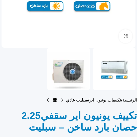
انقر للتكبير
الرئيسية
تكييفات يونيون اير
سبليت عادي
تكييف يونيون اير سقفي2.25
حصان بارد ساخن – سبليت