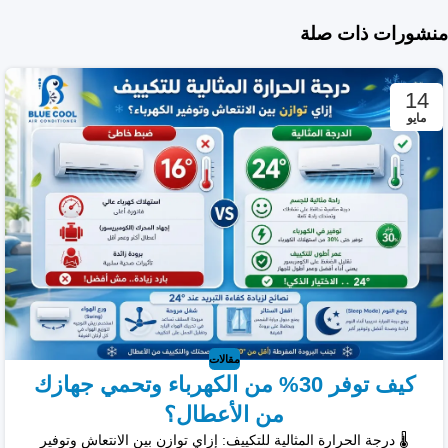
منشورات ذات صلة
14
مايو
مقالات
كيف توفر 30% من الكهرباء وتحمي جهازك
من الأعطال؟
🌡️ درجة الحرارة المثالية للتكييف: إزاي توازن بين الانتعاش وتوفير