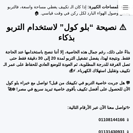
مثالية للمساحات الكبيرة:
إذا كان الـ تكييف يغطي مساحة واسعة، فالتربو
يضمن وصول الهواء البارد لكل ركن في وقت قياسي. 🏠
⚠️ نصيحة “بلو كول” لاستخدام التربو
بذكاء
بناءً على ذلك، رغم جمال هذه الخاصية، إلا أننا ننصح باستخدامها عند الحاجة
فقط. ونتيجة لهذا، يفضل تشغيل التربو لمدة 20 إلى 30 دقيقة فقط حتى
تصل الغرفة للدرجة المطلوبة، ثم العودة للوضع العادي للحفاظ على عمر الـ
تكييف وتقليل استهلاك الكهرباء. ⚡💰
💬
هل جربت خاصية التربو في تكييفك من قبل؟ تواصل مع خبراء بلو كول
الآن للحصول على أفضل تكييف بأقوى خاصية تبريد سريع في مصر!
❄️🚀
✨تواصل معنا الآن عبر الأرقام التالية:
01108144166
📱
01131430931
📱