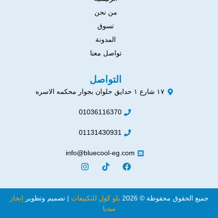
من نحن
تسوق
المدونة
تواصل معنا
التواصل
١٧ شارع ١ حدايق حلوان بجوار محكمه الاسره
01036116370
01131430931
info@bluecool-eg.com
جميع الحقوق محفوظة © 2026
بلو كول للتكييفات
| تصميم وتطوير
إنجاز
ميديا