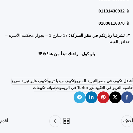
01131430932
📱
01036116370
📱
📍 تشرفنا زيارتكم في مقر الشركة:
17 شارع 1 – بجوار محكمة الأسرة –
حدائق القبة.
بلو كول.. راحتك تبدأ من هنا!
❄️💙
أفضل تكييف في مصر
التبريد السريع
تكييف ميديا تربو
تكييف هاير تبريد سريع
خاصية التربو في التكييف
زر Turbo في الريموت
صيانة تكييفات
أحدث
أقدم