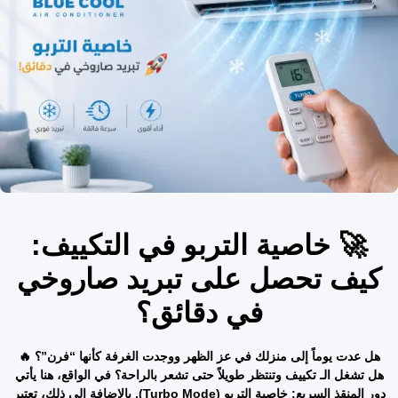
🚀 خاصية التربو في التكييف:
كيف تحصل على تبريد صاروخي
في دقائق؟
هل عدت يوماً إلى منزلك في عز الظهر ووجدت الغرفة كأنها “فرن”؟ 🔥
هل تشغل الـ تكييف وتنتظر طويلاً حتى تشعر بالراحة؟ في الواقع، هنا يأتي
دور المنقذ السريع: خاصية التربو (Turbo Mode). بالإضافة إلى ذلك، تعتبر