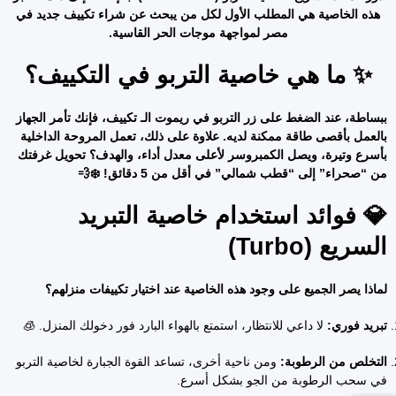
هذه الخاصية هي المطلب الأول لكل من يبحث عن شراء تكييف جديد في
مصر لمواجهة موجات الحر القاسية.
✨ ما هي خاصية التربو في التكييف؟
ببساطة، عند الضغط على زر التربو في ريموت الـ تكييف، فإنك تأمر الجهاز
بالعمل بأقصى طاقة ممكنة لديه. علاوة على ذلك، تعمل المروحة الداخلية
بأسرع وتيرة، ويصل الكمبروسر لأعلى معدل أداء، والهدف؟ تحويل غرفتك
من “صحراء” إلى “قطب شمالي” في أقل من 5 دقائق! ❄️💨
💎 فوائد استخدام خاصية التبريد
السريع (Turbo)
لماذا يصر الجميع على وجود هذه الخاصية عند اختيار تكييفات منزلهم؟
تبريد فوري:
لا داعي للانتظار، استمتع بالهواء البارد فور دخولك المنزل. 🧊
التخلص من الرطوبة:
ومن ناحية أخرى، تساعد القوة الجبارة لخاصية التربو
في سحب الرطوبة من الجو بشكل أسرع.